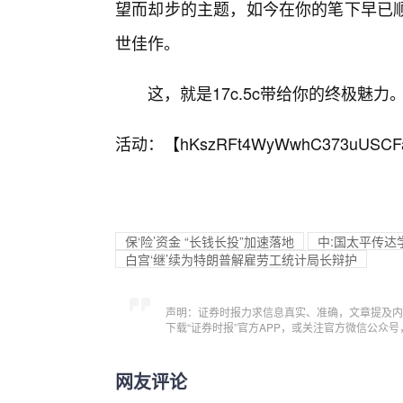
望而却步的主题，如今在你的笔下早已顺
世佳作。
这，就是17c.5c带给你的终极魅
活动：【
hKszRFt4WyWwhC373uUSCF
保‘险’资金 “长钱长投”加速落地
中:国太平传达
白宫‘继’续为特朗普解雇劳工统计局长辩护
声明：证券时报力求信息真实、准确，文章提及内
下载“证券时报”官方APP，或关注官方微信公众
网友评论