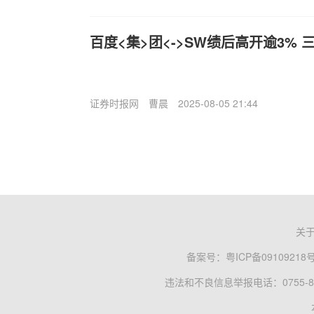
百度<集>团<->SW绩后高开逾3% 
证券时报网
曹晨
2025-08-05 21:44
关
备案号：
粤ICP备09109218
违法和不良信息举报电话：0755-83