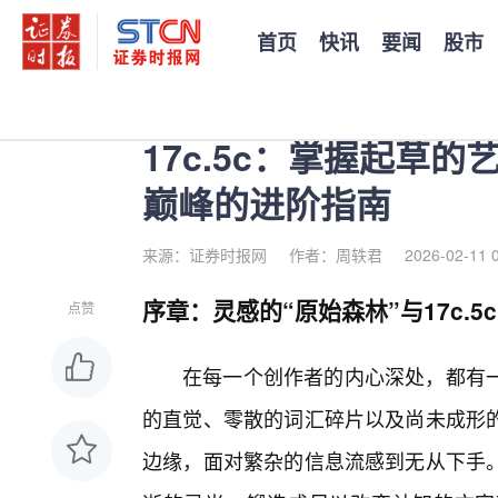
首页
快讯
要闻
股市
您当前的位置：
证券时报
>
公司
>
正文
17c.5c：掌握起草
巅峰的进阶指南
来源：证券时报网
作者：周轶君
2026-02-11 
序章：灵感的“原始森林”与17c.5
点赞
在每一个创作者的内心深处，都有
的直觉、零散的词汇碎片以及尚未成形的
边缘，面对繁杂的信息流感到无从下手