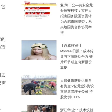
复;牌！公—共安全龙
，它
头辰安科技：实控人
拟由国务院国资委转
为合肥市国资委，系
央地国资合作协同举
措
它的
【通威股‘份’】
供适
Mysteel日报：成本传
导与下游联动合力 硅
片环节成交向新报价
靠拢
间去
人保健康获批运用自
都需
有资金:2亿元{投}资设
立健康管理子公司 持
股比例100%
浙江华‘业’：技术筑就
时