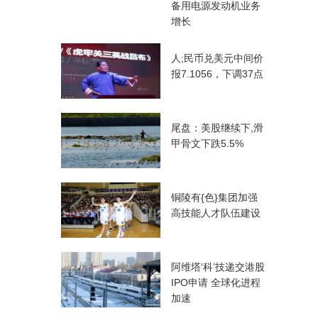
备用电源发动机业务
增长
人;民币兑美元中间价
报7.1056，下调37点
尾盘：美股继续下,滑
甲骨文下跌5.5%
铜陵有{色}集团加强
高技能人才队伍建设
阿维塔‘科’技递交港股
IPO申请 全球化进程
加速