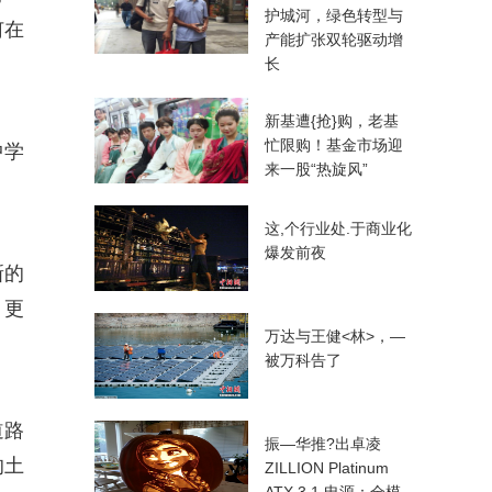
护城河，绿色转型与
何在
产能扩张双轮驱动增
长
新基遭{抢}购，老基
忙限购！基金市场迎
中学
来一股“热旋风”
这,个行业处.于商业化
爆发前夜
新的
，更
万达与王健<林>，—
被万科告了
道路
振—华推?出卓凌
的土
ZILLION Platinum