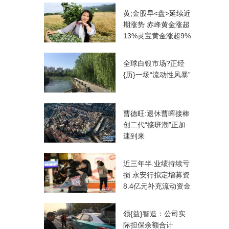
黄;金股早<盘>延续近
期涨势 赤峰黄金涨超
13%灵宝黄金涨超9%
全球白银市场?正经
{历}一场“流动性风暴”
曹德旺:退休曹晖接棒
创二代“接班潮”正加
速到来
近三年半.业绩持续亏
损 永安行拟定增募资
8.4亿元补充流动资金
领{益}智造：公司实
际担保余额合计