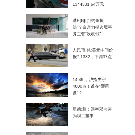
1344331.64万元
遭F{B}I{“}钓鱼执
法”？白宫力挺边境事
务主管“没收钱”
人民币,兑:美元中间价
报7.1382，下调37点
14:49.，沪指失守
4000点！谁在“砸尾
盘”？
星德;胜：选举邓向涛
为职工董事