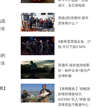
ATX 3.1 电源：全模
设计，全日系电容
美政{府}停摆对;股市
挑战
意味着什么？
何在
A股再度震荡走低，沪
指.半日下跌0.56%
新的
在生
荣晟环,保价值持续看
好：标杆企业+新兴产
业增长极
民】
【券商聚焦‘】’招银国
际维持潍柴动力
(02338)“买入”评级 指
其将受益于数据中心