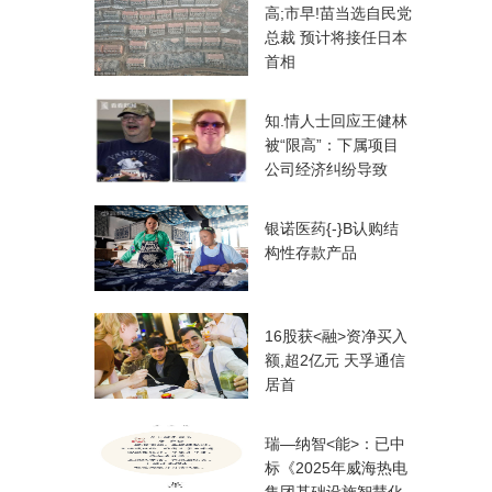
高;市早!苗当选自民党
总裁 预计将接任日本
首相
知.情人士回应王健林
被“限高”：下属项目
公司经济纠纷导致
银诺医药{-}B认购结
构性存款产品
16股获<融>资净买入
额,超2亿元 天孚通信
居首
瑞—纳智<能>：已中
标《2025年威海热电